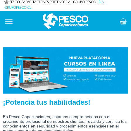
Saltar
PESCO CAPACITACIONES PERTENECE AL GRUPO PESCO.
IR A
GRUPOPESCO.CL
al
contenido