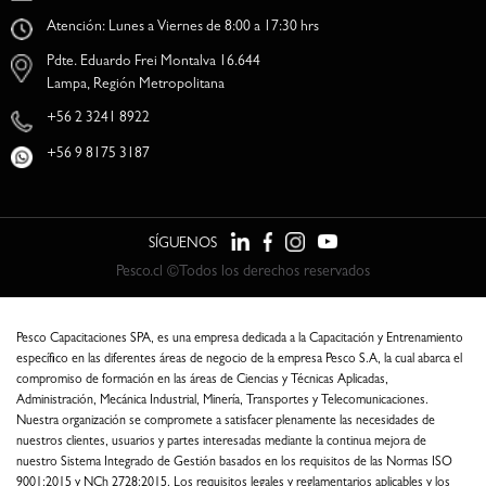
Atención: Lunes a Viernes de 8:00 a 17:30 hrs
Pdte. Eduardo Frei Montalva 16.644
Lampa, Región Metropolitana
+56 2 3241 8922
+56 9 8175 3187
SÍGUENOS
Pesco.cl ©Todos los derechos reservados
Pesco Capacitaciones SPA, es una empresa dedicada a la Capacitación y Entrenamiento
específico en las diferentes áreas de negocio de la empresa Pesco S.A, la cual abarca el
compromiso de formación en las áreas de Ciencias y Técnicas Aplicadas,
Administración, Mecánica Industrial, Minería, Transportes y Telecomunicaciones.
Nuestra organización se compromete a satisfacer plenamente las necesidades de
nuestros clientes, usuarios y partes interesadas mediante la continua mejora de
nuestro Sistema Integrado de Gestión basados en los requisitos de las Normas ISO
9001:2015 y NCh 2728:2015. Los requisitos legales y reglamentarios aplicables y los