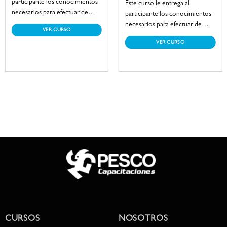
participante los conocimientos
Este curso le entrega al
necesarios para efectuar de
participante los conocimientos
manera segura la operación de
necesarios para efectuar de
VER CURSO
un equipo limpiador de
manera segura la operación de
VER CURSO
alcantarillas y sumideros,
un equipo cargador por vacío,
alcanzando las destrezas
alcanzando las destrezas
imprescindibles para la
imprescindibles para recopilar,
recopilación y desobstrucción
verter y/o depositar productos
de aguas negras y lodos
en estados sólidos, líquidos y en
orgánicos.
suspensión.
CURSOS
NOSOTROS