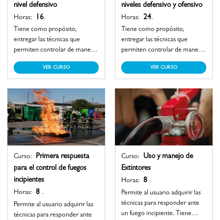
nivel defensivo
niveles defensivo y ofensivo
16
24
Horas:
.
Horas:
.
Tiene como propósito,
Tiene como propósito,
entregar las técnicas que
entregar las técnicas que
permiten controlar de manera
permiten controlar de manera
segura y eficiente un incendio,
segura y eficiente un incendio,
VER CURSO
VER CURSO
permitiendo planificar una
permitiendo planificar una
estrategia de extinción basado
estrategia de extinción basado
en la evaluación de la situación
en la evaluación de la situación
con fin de llevar a cabo un
con fin de llevar a cabo un
despliegue de armadas con una
despliegue de armadas con una
configuración que permita
configuración que permita
controlar y cortar la
controlar y cortar la
propagación. Las acciones
propagación. Las acciones
están pensadas para el
están pensadas para el
Primera respuesta
Uso y manejo de
Curso:
Curso:
respondedor realice acciones
respondedor en un nivel
para el control de fuegos
Extintores
defensivas para el control de
mayor, pudiendo actuar de
incipientes
8
Horas:
.
un incendio.
manera segura y eficiente en
8
Horas:
.
Permite al usuario adquirir las
un espacio abierto como
técnicas para responder ante
Permite al usuario adquirir las
cerrado.
un fuego incipiente. Tiene
técnicas para responder ante