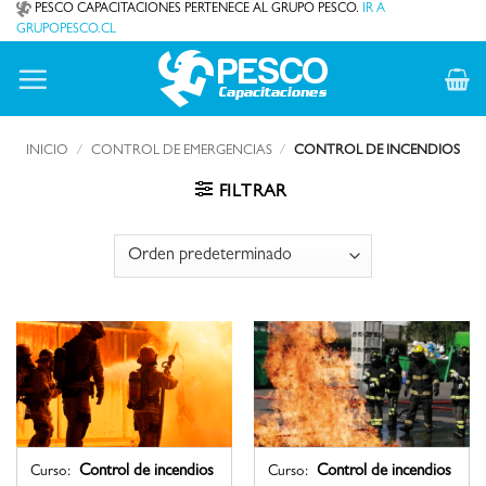
Saltar
PESCO CAPACITACIONES PERTENECE AL GRUPO PESCO.
IR A
GRUPOPESCO.CL
al
contenido
INICIO
/
CONTROL DE EMERGENCIAS
/
CONTROL DE INCENDIOS
FILTRAR
Control de incendios
Control de incendios
Curso:
Curso: