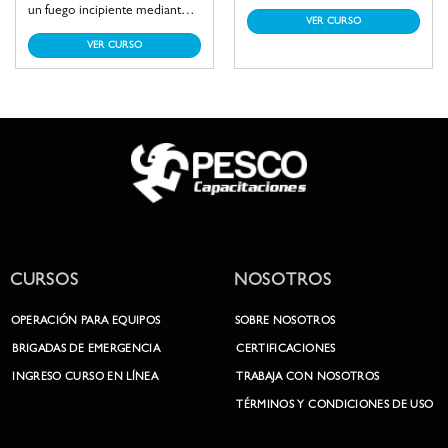
como propósito cumplir con
un fuego incipiente mediante el
VER CURSO
las exigencias dispuestas por el
uso de los recursos mínimos y
VER CURSO
DS.594 en su Art. 48. En el que
básicos con los que cuenta una
toda persona que se
empresa o instalación. Los
desempeña en un lugar de
recursos son utilizados por el
trabajo deberá ser instruido y
alumno. Permitiendo así,
entrenado sobre la manera de
adquirir las técnicas de
usar los extintores en caso de
operación para un control
emergencia.
seguro de la situación.
CURSOS
NOSOTROS
OPERACIÓN PARA EQUIPOS
SOBRE NOSOTROS
BRIGADAS DE EMERGENCIA
CERTIFICACIONES
INGRESO CURSO EN LÍNEA
TRABAJA CON NOSOTROS
TÉRMINOS Y CONDICIONES DE USO