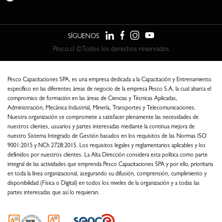
SÍGUENOS
Pesco.cl ©Todos los derechos reservados
Pesco Capacitaciones SPA, es una empresa dedicada a la Capacitación y Entrenamiento
específico en las diferentes áreas de negocio de la empresa Pesco S.A, la cual abarca el
compromiso de formación en las áreas de Ciencias y Técnicas Aplicadas,
Administración, Mecánica Industrial, Minería, Transportes y Telecomunicaciones.
Nuestra organización se compromete a satisfacer plenamente las necesidades de
nuestros clientes, usuarios y partes interesadas mediante la continua mejora de
nuestro Sistema Integrado de Gestión basados en los requisitos de las Normas ISO
9001:2015 y NCh 2728:2015. Los requisitos legales y reglamentarios aplicables y los
definidos por nuestros clientes. La Alta Dirección considera esta política como parte
integral de las actividades que emprenda Pesco Capacitaciones SPA y por ello, prioritaria
en toda la línea organizacional, asegurando su difusión, comprensión, cumplimiento y
disponibilidad (Física o Digital) en todos los niveles de la organización y a todas las
partes interesadas que así lo requieran.