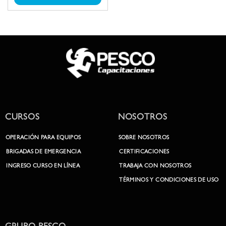
un riesgo para la persona. El
curso, busca formar, capacitar o
entrenar a toda persona que se
desenvuelve en áreas de
telecomunicación,
construcción, minería,
mantenimiento u otro
relacionado.
CURSOS
NOSOTROS
OPERACIÓN PARA EQUIPOS
SOBRE NOSOTROS
BRIGADAS DE EMERGENCIA
CERTIFICACIONES
INGRESO CURSO EN LÍNEA
TRABAJA CON NOSOTROS
TÉRMINOS Y CONDICIONES DE USO