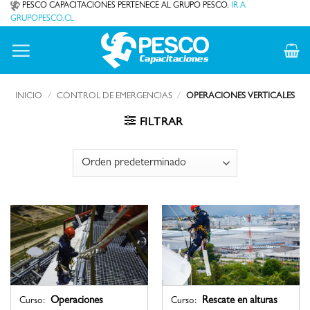
Saltar
PESCO CAPACITACIONES PERTENECE AL GRUPO PESCO.
IR A
GRUPOPESCO.CL
al
contenido
INICIO
/
CONTROL DE EMERGENCIAS
/
OPERACIONES VERTICALES
FILTRAR
Operaciones
Rescate en alturas
Curso:
Curso: