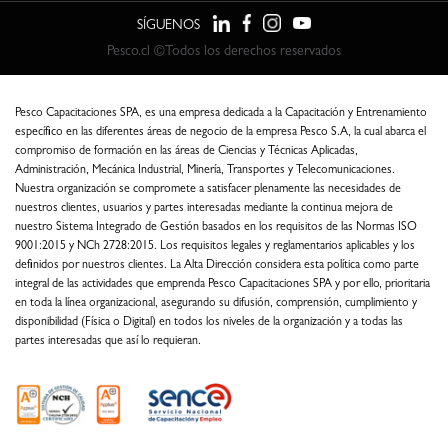
SÍGUENOS
Pesco.cl ©Todos los derechos reservados
Pesco Capacitaciones SPA, es una empresa dedicada a la Capacitación y Entrenamiento
específico en las diferentes áreas de negocio de la empresa Pesco S.A, la cual abarca el
compromiso de formación en las áreas de Ciencias y Técnicas Aplicadas,
Administración, Mecánica Industrial, Minería, Transportes y Telecomunicaciones.
Nuestra organización se compromete a satisfacer plenamente las necesidades de
nuestros clientes, usuarios y partes interesadas mediante la continua mejora de
nuestro Sistema Integrado de Gestión basados en los requisitos de las Normas ISO
9001:2015 y NCh 2728:2015. Los requisitos legales y reglamentarios aplicables y los
definidos por nuestros clientes. La Alta Dirección considera esta política como parte
integral de las actividades que emprenda Pesco Capacitaciones SPA y por ello, prioritaria
en toda la línea organizacional, asegurando su difusión, comprensión, cumplimiento y
disponibilidad (Física o Digital) en todos los niveles de la organización y a todas las
partes interesadas que así lo requieran.