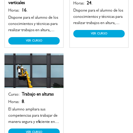
verticales
24
Horas:
.
16
Horas:
.
Dispone para el alumno de los
conocimientos y técnicas para
Dispone para el alumno de los
realizar trabajos en altura,
conocimientos y técnicas para
reconociendo los distintos
realizar trabajos en altura,
VER CURSO
dispositivos, equipos, sistemas
reconociendo los distintos
VER CURSO
de anclaje entre otros para
dispositivos, equipos, sistemas
posterior, realizar acciones de
de anclaje entre otros para
ascenso y descenso con
posterior, realizar acciones de
cuerdas. Con lo anterior, el
ascenso y descenso con
alumno adquiere las
cuerdas.
competencias que le permiten
actuar bajo situaciones
adversas, pudiendo aplicar las
técnicas de rescate y auto
Trabajo en alturas
Curso:
rescate en caso de emergencia.
8
Horas:
.
El alumno ampliara sus
competencias para trabajar de
manera segura y eficiente en
un área o espacio que integra
VER CURSO