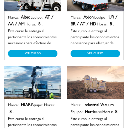
Altec
AT /
Axion
UR /
Marca:
Equipo:
Marca:
Equipo:
AA / AM
8
BR / AT / HD
8
Horas:
.
Horas:
.
Este curso le entrega al
Este curso le entrega al
participante los conocimientos
participante los conocimientos
necesarios para efectuar de
necesarios para efectuar de
manera segura la operación de
manera segura la operación de
VER CURSO
VER CURSO
un equipo elevador,
un equipo elevador,
alcanzando las destrezas
alcanzando las destrezas
imprescindibles para la
imprescindibles para la
instalación, mantenimiento y
instalación, mantenimiento y
reparación de líneas eléctricas.
reparación de líneas eléctricas.
HIAB
Industrial Vacuum
Marca:
Equipo: Horas:
Marca:
8
Hurricane
8
.
Equipo:
Horas:
.
Este curso le entrega al
Este curso le entrega al
participante los conocimientos
participante los conocimientos