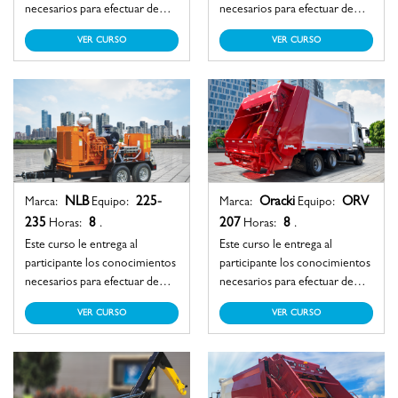
necesarios para efectuar de
necesarios para efectuar de
manera segura la operación de
manera segura la operación de
VER CURSO
VER CURSO
una grúa telescópica,
un equipo aspirador industrial
alcanzando las destrezas
montado sobre remolque,
imprescindibles para el
alcanzando las destrezas
movimiento o izaje de carga.
imprescindibles para recopilar,
verter y/o depositar productos
en estados sólidos, líquidos y
en suspensión.
NLB
225-
Oracki
ORV
Marca:
Equipo:
Marca:
Equipo:
235
8
207
8
Horas:
.
Horas:
.
Este curso le entrega al
Este curso le entrega al
participante los conocimientos
participante los conocimientos
necesarios para efectuar de
necesarios para efectuar de
manera segura la operación de
manera segura la operación de
VER CURSO
VER CURSO
un equipo de chorro de agua a
un equipo recolector de
ultra alta presión, alcanzando
basura, alcanzando las
las destrezas imprescindibles
destrezas imprescindibles para
para el corte, desbastado o
la recopilación y disposición de
limpieza con este medio.
residuos domiciliarios.