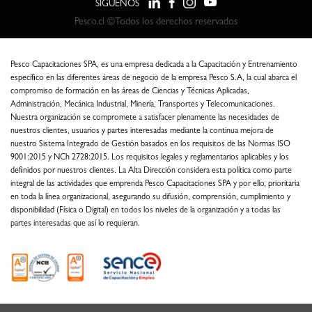
SÍGUENOS
Pesco.cl ©Todos los derechos reservados
Pesco Capacitaciones SPA, es una empresa dedicada a la Capacitación y Entrenamiento
específico en las diferentes áreas de negocio de la empresa Pesco S.A, la cual abarca el
compromiso de formación en las áreas de Ciencias y Técnicas Aplicadas,
Administración, Mecánica Industrial, Minería, Transportes y Telecomunicaciones.
Nuestra organización se compromete a satisfacer plenamente las necesidades de
nuestros clientes, usuarios y partes interesadas mediante la continua mejora de
nuestro Sistema Integrado de Gestión basados en los requisitos de las Normas ISO
9001:2015 y NCh 2728:2015. Los requisitos legales y reglamentarios aplicables y los
definidos por nuestros clientes. La Alta Dirección considera esta política como parte
integral de las actividades que emprenda Pesco Capacitaciones SPA y por ello, prioritaria
en toda la línea organizacional, asegurando su difusión, comprensión, cumplimiento y
disponibilidad (Física o Digital) en todos los niveles de la organización y a todas las
partes interesadas que así lo requieran.