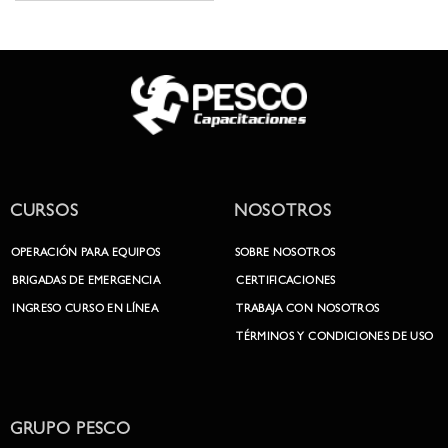
enfoca en garantizar la
instalación adecuada del
equipo de izaje crítico, la
selección de accesorios
apropiados y la verificación del
sistema de estrobado óptimo.
Además, se asegura que los
operadores de grúas y los
rigger apliquen correctamente
el Plan de Izaje, asegurando así
CURSOS
NOSOTROS
la seguridad y eficiencia en
todas las operaciones.
OPERACIÓN PARA EQUIPOS
SOBRE NOSOTROS
BRIGADAS DE EMERGENCIA
CERTIFICACIONES
INGRESO CURSO EN LÍNEA
TRABAJA CON NOSOTROS
TÉRMINOS Y CONDICIONES DE USO
GRUPO PESCO