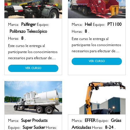
Palfinger
Heil
PT1100
Marca:
Equipo:
Marca:
Equipo:
Polibrazo Telescópico
8
Horas:
.
8
Horas:
.
Este curso le entrega al
participante los conocimientos
Este curso le entrega al
necesarios para efectuar de
participante los conocimientos
manera segura la operación de
necesarios para efectuar de
VER CURSO
un equipo recolector de
manera segura la operación de
VER CURSO
basura, alcanzando las
un equipo polibrazo
destrezas imprescindibles para
telescópico, alcanzando las
la recopilación y disposición de
destrezas imprescindibles para
residuos domiciliarios.
la manipulación de múltiples
accesorios con este equipo.
Super Products
EFFER
Grúas
Marca:
Marca:
Equipo:
Super Sucker
Articuladas
8-24
Equipo:
Horas:
Horas:
.