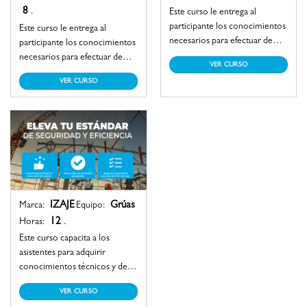
8
.
Este curso le entrega al
participante los conocimientos
Este curso le entrega al
necesarios para efectuar de
participante los conocimientos
manera segura la operación de
necesarios para efectuar de
VER CURSO
un equipo de chorro de agua a
manera segura la operación de
VER CURSO
ultra alta presión, alcanzando
un equipo cargador por vacío,
las destrezas imprescindibles
alcanzando las destrezas
para el corte, desbastado o
imprescindibles para recopilar,
limpieza con este medio.
verter y/o depositar productos
en estados sólidos, líquidos y
en suspensión.
IZAJE
Grúas
Marca:
Equipo:
12
Horas:
.
Este curso capacita a los
asistentes para adquirir
conocimientos técnicos y de
seguridad relacionados con las
VER CURSO
transferencias de carga. Se