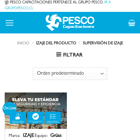
Saltar
PESCO CAPACITACIONES PERTENECE AL GRUPO PESCO.
IR A
GRUPOPESCO.CL
al
contenido
INICIO
/
IZAJE DEL PRODUCTO
/
SUPERVISIÓN DE IZAJE
FILTRAR
On Line
IZAJE
Grúas
Marca:
Equipo: