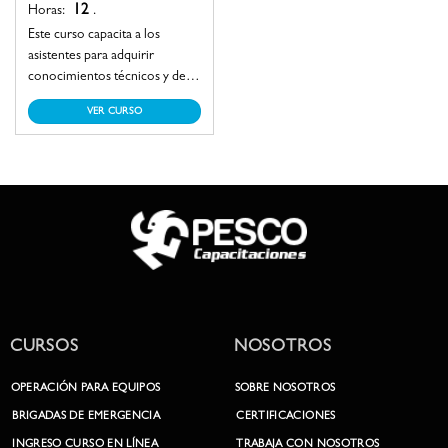
12
Horas:
.
Este curso capacita a los
asistentes para adquirir
conocimientos técnicos y de
seguridad relacionados con las
VER CURSO
transferencias de carga. Se
enfoca en garantizar la
instalación adecuada del
equipo de izaje crítico, la
selección de accesorios
apropiados y la verificación del
sistema de estrobado óptimo.
Además, se asegura que los
operadores de grúas y los
rigger apliquen correctamente
el Plan de Izaje, asegurando así
CURSOS
NOSOTROS
la seguridad y eficiencia en
todas las operaciones.
OPERACIÓN PARA EQUIPOS
SOBRE NOSOTROS
BRIGADAS DE EMERGENCIA
CERTIFICACIONES
INGRESO CURSO EN LÍNEA
TRABAJA CON NOSOTROS