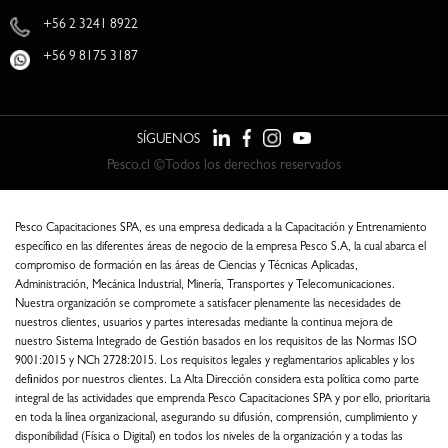
+56 2 3241 8922
+56 9 8175 3187
SÍGUENOS
Pesco.cl ©Todos los derechos reservados
Pesco Capacitaciones SPA, es una empresa dedicada a la Capacitación y Entrenamiento
específico en las diferentes áreas de negocio de la empresa Pesco S.A, la cual abarca el
compromiso de formación en las áreas de Ciencias y Técnicas Aplicadas,
Administración, Mecánica Industrial, Minería, Transportes y Telecomunicaciones.
Nuestra organización se compromete a satisfacer plenamente las necesidades de
nuestros clientes, usuarios y partes interesadas mediante la continua mejora de
nuestro Sistema Integrado de Gestión basados en los requisitos de las Normas ISO
9001:2015 y NCh 2728:2015. Los requisitos legales y reglamentarios aplicables y los
definidos por nuestros clientes. La Alta Dirección considera esta política como parte
integral de las actividades que emprenda Pesco Capacitaciones SPA y por ello, prioritaria
en toda la línea organizacional, asegurando su difusión, comprensión, cumplimiento y
disponibilidad (Física o Digital) en todos los niveles de la organización y a todas las