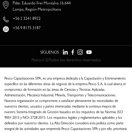
Pdte. Eduardo Frei Montalva 16.644
Lampa, Región Metropolitana
+56 2 3241 8922
+56 9 8175 3187
SÍGUENOS
Pesco.cl ©Todos los derechos reservados
Pesco Capacitaciones SPA, es una empresa dedicada a la Capacitación y Entrenamiento
específico en las diferentes áreas de negocio de la empresa Pesco S.A, la cual abarca el
compromiso de formación en las áreas de Ciencias y Técnicas Aplicadas,
Administración, Mecánica Industrial, Minería, Transportes y Telecomunicaciones.
Nuestra organización se compromete a satisfacer plenamente las necesidades de
nuestros clientes, usuarios y partes interesadas mediante la continua mejora de
nuestro Sistema Integrado de Gestión basados en los requisitos de las Normas ISO
9001:2015 y NCh 2728:2015. Los requisitos legales y reglamentarios aplicables y los
definidos por nuestros clientes. La Alta Dirección considera esta política como parte
integral de las actividades que emprenda Pesco Capacitaciones SPA y por ello, prioritaria