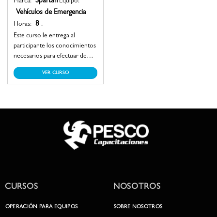
Spartan
Marca:
Equipo:
Vehículos de Emergencia
8
Horas:
.
Este curso le entrega al
participante los conocimientos
necesarios para efectuar de
manera segura la operación de
VER CURSO
un vehículo de emergencia,
alcanzando las destrezas
imprescindibles para la
operación de una bomba
contraincendios, rescate, aljibe
o escala mecánica.
CURSOS
NOSOTROS
OPERACIÓN PARA EQUIPOS
SOBRE NOSOTROS