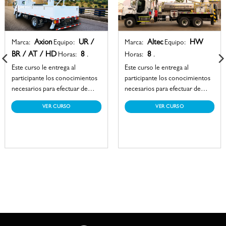
Axion
UR /
Altec
HW
Marca:
Equipo:
Marca:
Equipo:
BR / AT / HD
8
8
Horas:
.
Horas:
.
Este curso le entrega al
Este curso le entrega al
participante los conocimientos
participante los conocimientos
necesarios para efectuar de
necesarios para efectuar de
manera segura la operación de
manera segura la operación de
VER CURSO
VER CURSO
un equipo elevador, alcanzando
un lavador de aisladores,
las destrezas imprescindibles
alcanzando las destrezas
para la instalación,
imprescindibles para el lavado
mantenimiento y reparación de
de aisladores en líneas eléctricas
líneas eléctricas.
energizadas.